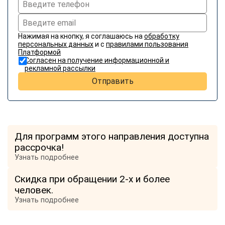
online
Нажимая на кнопку, я соглашаюсь на
обработку
Мессенджеры
персональных данных
и с
правилами пользования
Свяжитесь с нами через любой удобный мессенджер!
Платформой
Согласен на получение информационной и
рекламной рассылки
Отправить
Telegram
WhatsApp
Vkontakte
EMail
Max
Для программ этого направления доступна
рассрочка!
Узнать подробнее
Скидка при обращении 2-х и более
человек.
Узнать подробнее