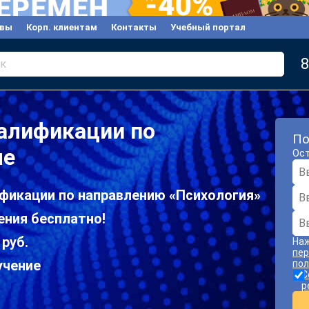
вы
Корп. клиентам
Контакты
Учебный портал
8
к
алификации по
По
ле
Ост
фикации по направлению «Психология»
ения бесплатно!
 руб.
Наж
пер
учение
пол
С
р