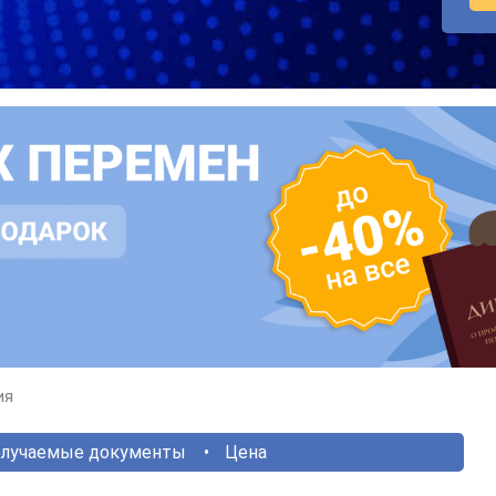
ия
лучаемые документы
Цена