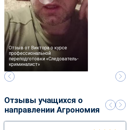
online
Мессенджеры
Свяжитесь с нами через любой удобный мессенджер!
Telegram
WhatsApp
Отзыв от Виктора о курсе
профессиональной
переподготовки «Следователь-
Vkontakte
EMail
криминалист»
Max
Отзывы учащихся о
направлении Агрономия