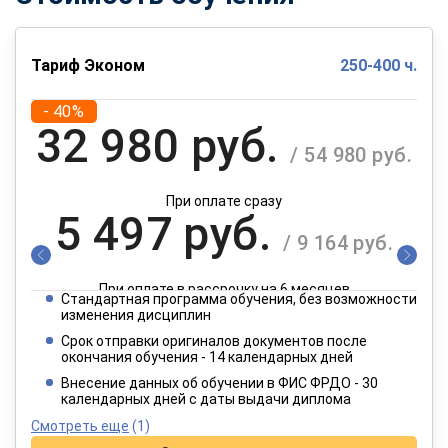
Тариф Эконом
250-400 ч.
- 40%
32 980 руб.
/ 54 980 руб.
При оплате сразу
5 497 руб.
/ 9 164 руб.
При оплате в рассрочку на 6 месяцев
Стандартная программа обучения, без возможности
2 749 руб.
изменения дисциплин
/ 4 582 руб.
Срок отправки оригиналов документов после
окончания обучения - 14 календарных дней
При оплате в рассрочку на 12 месяцев
Внесение данных об обучении в ФИС ФРДО - 30
календарных дней с даты выдачи диплома
Смотреть еще
(1)