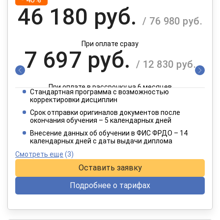
46 180 руб.
/ 76 980 руб.
При оплате сразу
7 697 руб.
/ 12 830 руб.
При оплате в рассрочку на 6 месяцев
Стандартная программа с возможностью
3 849 руб.
корректировки дисциплин
/ 6 415 руб.
Срок отправки оригиналов документов после
окончания обучения – 5 календарных дней
При оплате в рассрочку на 12 месяцев
Внесение данных об обучении в ФИС ФРДО – 14
календарных дней с даты выдачи диплома
Смотреть еще
(3)
Оставить заявку
Подробнее о тарифах