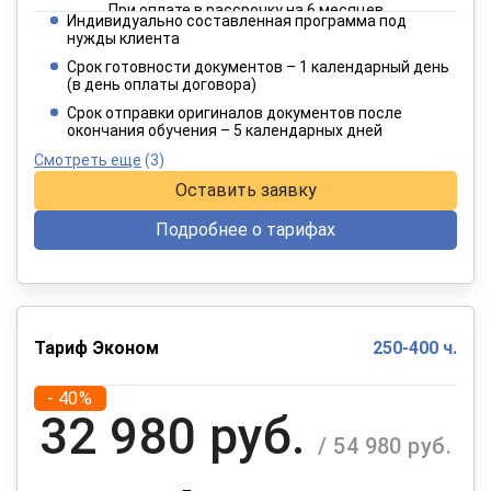
При оплате в рассрочку на 6 месяцев
Индивидуально составленная программа под
4 949 руб.
нужды клиента
/ 8 249 руб.
Срок готовности документов – 1 календарный день
(в день оплаты договора)
При оплате в рассрочку на 12 месяцев
Срок отправки оригиналов документов после
окончания обучения – 5 календарных дней
Смотреть еще
(3)
Оставить заявку
Подробнее о тарифах
Тариф Эконом
250-400 ч.
- 40%
32 980 руб.
/ 54 980 руб.