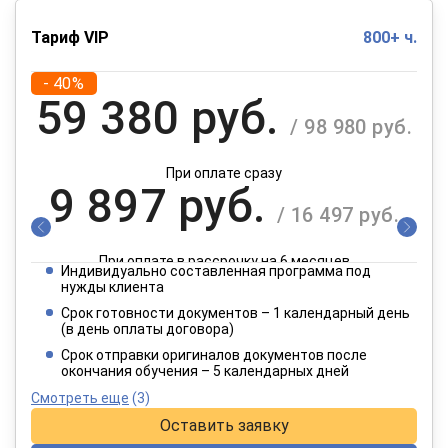
Тариф VIP
800+ ч.
- 40%
59 380 руб.
/ 98 980 руб.
При оплате сразу
9 897 руб.
/ 16 497 руб.
При оплате в рассрочку на 6 месяцев
Индивидуально составленная программа под
4 949 руб.
нужды клиента
/ 8 249 руб.
Срок готовности документов – 1 календарный день
(в день оплаты договора)
При оплате в рассрочку на 12 месяцев
Срок отправки оригиналов документов после
окончания обучения – 5 календарных дней
Смотреть еще
(3)
Оставить заявку