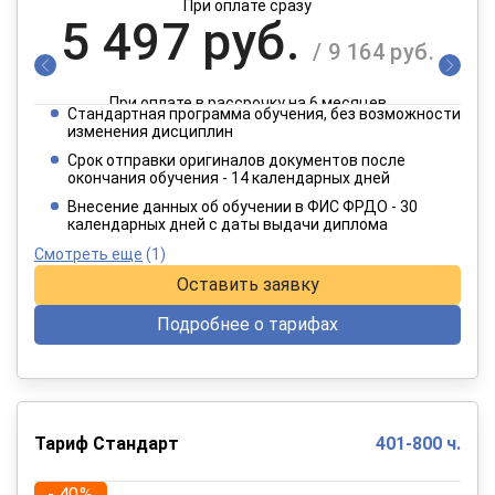
При оплате сразу
5 497 руб.
/ 9 164 руб.
При оплате в рассрочку на 6 месяцев
Стандартная программа обучения, без возможности
2 749 руб.
изменения дисциплин
/ 4 582 руб.
Срок отправки оригиналов документов после
окончания обучения - 14 календарных дней
При оплате в рассрочку на 12 месяцев
Внесение данных об обучении в ФИС ФРДО - 30
календарных дней с даты выдачи диплома
Смотреть еще
(1)
Оставить заявку
Подробнее о тарифах
Тариф Стандарт
401-800 ч.
- 40%