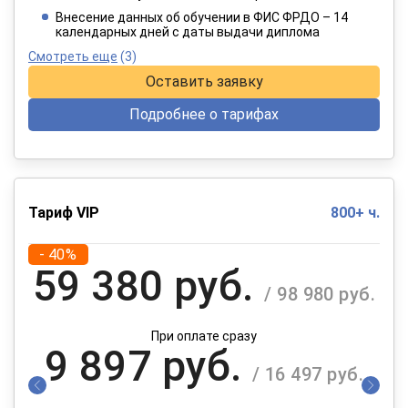
При оплате в рассрочку на 12 месяцев
Внесение данных об обучении в ФИС ФРДО – 14
календарных дней с даты выдачи диплома
Смотреть еще
(3)
Оставить заявку
Подробнее о тарифах
Тариф VIP
800+ ч.
- 40%
59 380 руб.
/ 98 980 руб.
При оплате сразу
9 897 руб.
/ 16 497 руб.