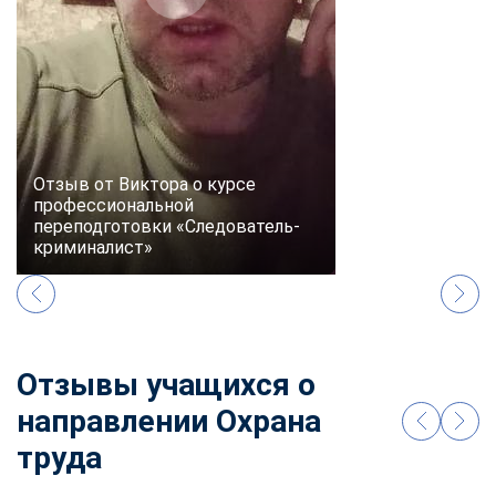
online
Мессенджеры
Свяжитесь с нами через любой удобный мессенджер!
Telegram
WhatsApp
Отзыв от Виктора о курсе
профессиональной
переподготовки «Следователь-
Vkontakte
EMail
криминалист»
Max
Отзывы учащихся о
направлении Охрана
труда