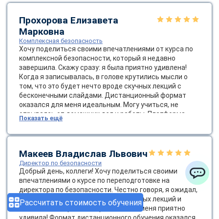
Прохорова Елизавета
Марковна
Комплексная безопасность
Хочу поделиться своими впечатлениями от курса по
комплексной безопасности, который я недавно
завершила. Скажу сразу: я была приятно удивлена!
Когда я записывалась, в голове крутились мысли о
том, что это будет нечто вроде скучных лекций с
бесконечными слайдами. Дистанционный формат
оказался для меня идеальным. Могу учиться, не
отрываясь от домашних дел и работы. Платформа
Показать ещё
была очень удобной, а доступ к материалам — легким,
что немаловажно. Темы курса были разнообразными:
от основ безопасности до сложных стратегий
управления рисками. Я узнала о современных методах
Макеев Владислав Львович
оценки угроз и о том, как важно создавать культуру
Директор по безопасности
безопасности в компании. Это не просто слова — это
Добрый день, коллеги! Хочу поделиться своими
жизненно важно для успешной работы! Диплом
впечатлениями о курсе по переподготовке на
ChatApp
пришел весьма оперативно.
директора по безопасности. Честно говоря, я ожидал,
что это будет очередной набор скучных лекций и
Рассчитать стоимость обучения
бесконечных правил, но реальность меня приятно
удивила! Формат дистанционного обучения оказался