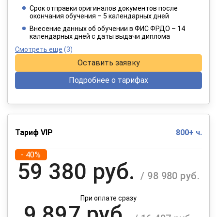
/ 6 415 руб.
Срок отправки оригиналов документов после
окончания обучения – 5 календарных дней
При оплате в рассрочку на 12 месяцев
Внесение данных об обучении в ФИС ФРДО – 14
календарных дней с даты выдачи диплома
Смотреть еще
(3)
Оставить заявку
Подробнее о тарифах
Тариф VIP
800+ ч.
- 40%
59 380 руб.
/ 98 980 руб.
При оплате сразу
9 897 руб.