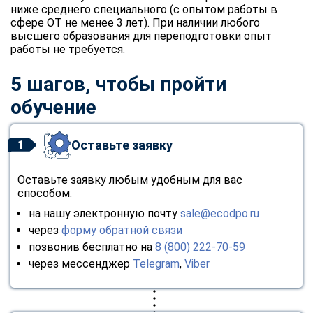
online
ниже среднего специального (с опытом работы в
сфере ОТ не менее 3 лет). При наличии любого
высшего образования для переподготовки опыт
работы не требуется.
Мессенджеры
Свяжитесь с нами через любой удобный мессенджер!
5 шагов, чтобы пройти
обучение
Telegram
WhatsApp
Оставьте заявку
1
Vkontakte
EMail
Оставьте заявку любым удобным для вас
Max
способом:
на нашу электронную почту
sale@ecodpo.ru
через
форму обратной связи
позвонив бесплатно на
8 (800) 222-70-59
через мессенджер
Telegram
,
Viber