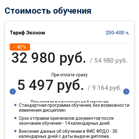
Стоимость обучения
Тариф Эконом
250-400 ч.
- 40%
32 980 руб.
/ 54 980 руб.
При оплате сразу
5 497 руб.
/ 9 164 руб.
При оплате в рассрочку на 6 месяцев
Стандартная программа обучения, без возможности
2 749 руб.
изменения дисциплин
/ 4 582 руб.
Срок отправки оригиналов документов после
окончания обучения - 14 календарных дней
При оплате в рассрочку на 12 месяцев
Внесение данных об обучении в ФИС ФРДО - 30
календарных дней с даты выдачи диплома