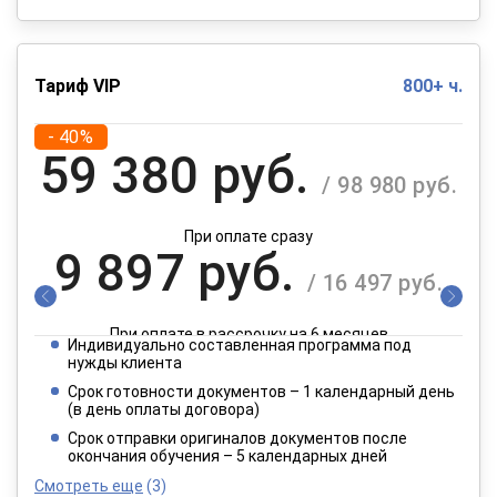
Тариф VIP
800+ ч.
- 40%
59 380 руб.
/ 98 980 руб.
При оплате сразу
9 897 руб.
/ 16 497 руб.
При оплате в рассрочку на 6 месяцев
Индивидуально составленная программа под
4 949 руб.
нужды клиента
/ 8 249 руб.
Срок готовности документов – 1 календарный день
(в день оплаты договора)
При оплате в рассрочку на 12 месяцев
Срок отправки оригиналов документов после
окончания обучения – 5 календарных дней
Смотреть еще
(3)