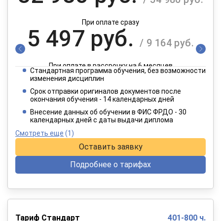
При оплате сразу
5 497 руб.
/ 9 164 руб.
При оплате в рассрочку на 6 месяцев
Стандартная программа обучения, без возможности
2 749 руб.
изменения дисциплин
/ 4 582 руб.
Срок отправки оригиналов документов после
окончания обучения - 14 календарных дней
При оплате в рассрочку на 12 месяцев
Внесение данных об обучении в ФИС ФРДО - 30
календарных дней с даты выдачи диплома
Смотреть еще
(1)
Оставить заявку
Подробнее о тарифах
Тариф Стандарт
401-800 ч.