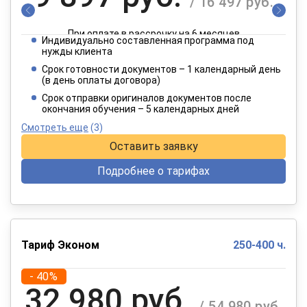
/ 16 497 руб.
При оплате в рассрочку на 6 месяцев
Индивидуально составленная программа под
4 949 руб.
нужды клиента
/ 8 249 руб.
Срок готовности документов – 1 календарный день
(в день оплаты договора)
При оплате в рассрочку на 12 месяцев
Срок отправки оригиналов документов после
окончания обучения – 5 календарных дней
Смотреть еще
(3)
Оставить заявку
Подробнее о тарифах
Тариф Эконом
250-400 ч.
- 40%
32 980 руб.
/ 54 980 руб.