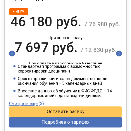
- 40%
46 180 руб.
/ 76 980 руб.
При оплате сразу
7 697 руб.
/ 12 830 руб.
При оплате в рассрочку на 6 месяцев
Стандартная программа с возможностью
3 849 руб.
корректировки дисциплин
/ 6 415 руб.
Срок отправки оригиналов документов после
окончания обучения – 5 календарных дней
При оплате в рассрочку на 12 месяцев
Внесение данных об обучении в ФИС ФРДО – 14
календарных дней с даты выдачи диплома
Смотреть еще
(3)
Оставить заявку
Подробнее о тарифах