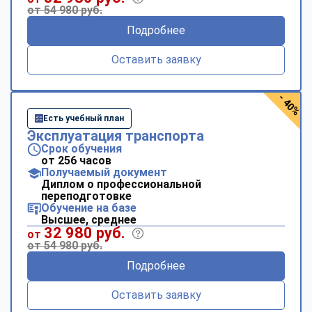
online
от 54 980 руб.
Подробнее
Мессенджеры
Оставить заявку
Свяжитесь с нами через любой удобный мессенджер!
- 40%
Telegram
WhatsApp
Есть учебный план
Эксплуатация транспорта
Vkontakte
EMail
Срок обучения
от 256 часов
Получаемый документ
Max
Диплом о профессиональной
переподготовке
Обучение на базе
Высшее, среднее
32 980 руб.
от
от 54 980 руб.
Подробнее
Оставить заявку