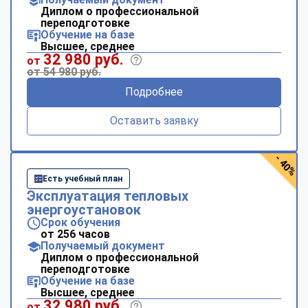
Диплом о профессиональной
переподготовке
Обучение на базе
Высшее, среднее
32 980 руб.
от
от 54 980 руб.
Подробнее
Оставить заявку
- 40%
Есть учебный план
Эксплуатация тепловых
энергоустановок
Срок обучения
от 256 часов
Получаемый документ
Диплом о профессиональной
переподготовке
Обучение на базе
Высшее, среднее
ChatApp
32 980 руб.
от