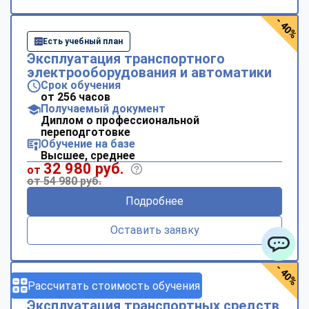
- 40%
Есть учебный план
Эксплуатация транспортного
электрооборудования и автоматики
Срок обучения
от 256 часов
Получаемый документ
Диплом о профессиональной
переподготовке
Обучение на базе
Высшее, среднее
32 980 руб.
от
от 54 980 руб.
Подробнее
Оставить заявку
ChatApp
- 40%
Рассчитать стоимость обучения
Есть учебный план
Эксплуатация транспортных средств