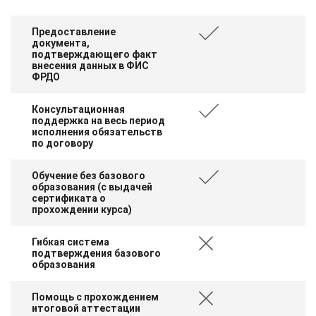
online
Предоставление
документа,
Мессенджеры
подтверждающего факт
внесения данных в ФИС
Свяжитесь с нами через любой удобный мессенджер!
ФРДО
Консультационная
Telegram
WhatsApp
поддержка на весь период
исполнения обязательств
по договору
Vkontakte
EMail
Обучение без базового
Max
образования (с выдачей
сертификата о
прохождении курса)
Гибкая система
подтверждения базового
образования
Помощь с прохождением
итоговой аттестации