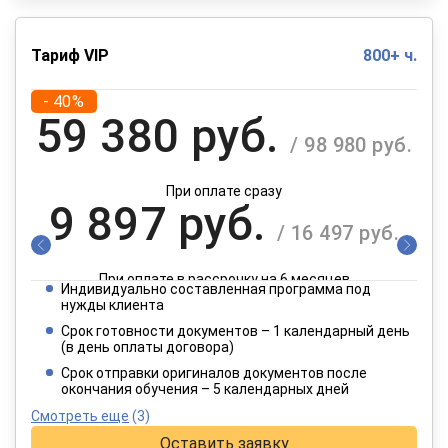
Тариф VIP
800+ ч.
- 40%
59 380 руб.
/ 98 980 руб.
При оплате сразу
9 897 руб.
/ 16 497 руб.
При оплате в рассрочку на 6 месяцев
Индивидуально составленная программа под
4 949 руб.
нужды клиента
/ 8 249 руб.
Срок готовности документов – 1 календарный день
(в день оплаты договора)
При оплате в рассрочку на 12 месяцев
Срок отправки оригиналов документов после
окончания обучения – 5 календарных дней
Смотреть еще
(3)
Оставить заявку