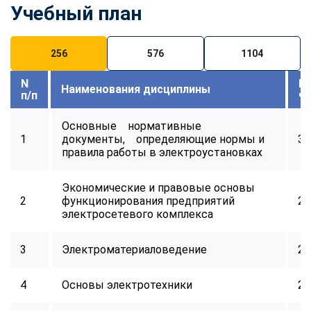
Учебный план
256
576
1104
N
В
Наименования дисциплины
п/п
ч
Основные нормативные
1
документы, определяющие нормы и
32
правила работы в электроустановках
Экономические и правовые основы
2
функционирования предприятий
24
электросетевого комплекса
3
Электроматериаловедение
24
4
Основы электротехники
24