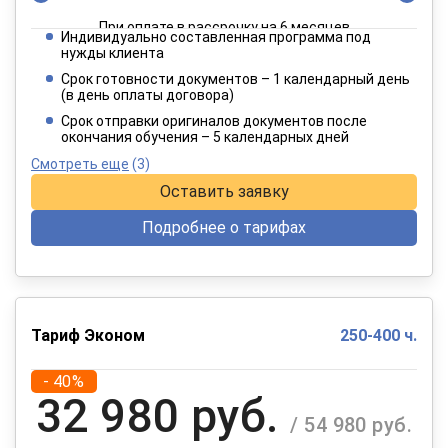
При оплате в рассрочку на 6 месяцев
Индивидуально составленная программа под
4 949 руб.
нужды клиента
/ 8 249 руб.
Срок готовности документов – 1 календарный день
(в день оплаты договора)
При оплате в рассрочку на 12 месяцев
Срок отправки оригиналов документов после
окончания обучения – 5 календарных дней
Смотреть еще
(3)
Оставить заявку
Подробнее о тарифах
Тариф Эконом
250-400 ч.
- 40%
32 980 руб.
/ 54 980 руб.