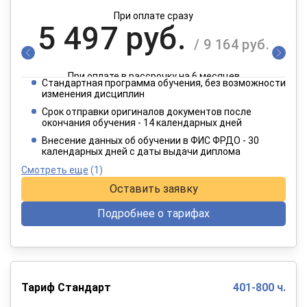
При оплате сразу
5 497 руб.
/ 9 164 руб.
При оплате в рассрочку на 6 месяцев
Стандартная программа обучения, без возможности
2 749 руб.
изменения дисциплин
/ 4 582 руб.
Срок отправки оригиналов документов после
окончания обучения - 14 календарных дней
При оплате в рассрочку на 12 месяцев
Внесение данных об обучении в ФИС ФРДО - 30
календарных дней с даты выдачи диплома
Смотреть еще
(1)
Оставить заявку
Подробнее о тарифах
Тариф Стандарт
401-800 ч.