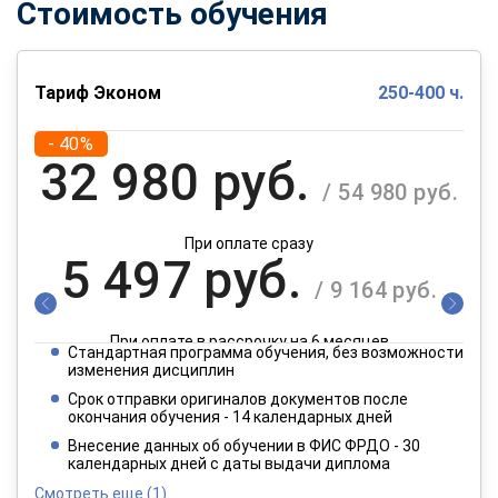
Стоимость обучения
Тариф Эконом
250-400 ч.
- 40%
32 980 руб.
/ 54 980 руб.
При оплате сразу
5 497 руб.
/ 9 164 руб.
При оплате в рассрочку на 6 месяцев
Стандартная программа обучения, без возможности
2 749 руб.
изменения дисциплин
/ 4 582 руб.
Срок отправки оригиналов документов после
окончания обучения - 14 календарных дней
При оплате в рассрочку на 12 месяцев
Внесение данных об обучении в ФИС ФРДО - 30
календарных дней с даты выдачи диплома
Смотреть еще
(1)