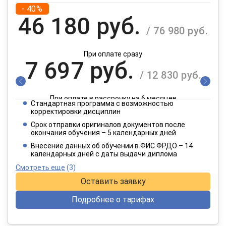
- 40%
46 180 руб.
/ 76 980 руб.
При оплате сразу
7 697 руб.
/ 12 830 руб.
При оплате в рассрочку на 6 месяцев
Стандартная программа с возможностью
3 849 руб.
корректировки дисциплин
/ 6 415 руб.
Срок отправки оригиналов документов после
окончания обучения – 5 календарных дней
При оплате в рассрочку на 12 месяцев
Внесение данных об обучении в ФИС ФРДО – 14
календарных дней с даты выдачи диплома
Смотреть еще
(3)
Оставить заявку
Подробнее о тарифах