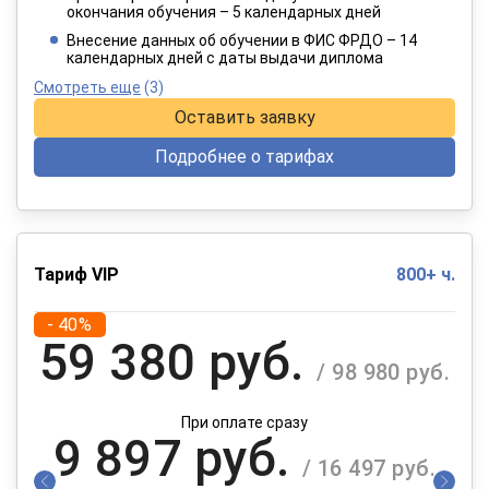
окончания обучения – 5 календарных дней
При оплате в рассрочку на 12 месяцев
Внесение данных об обучении в ФИС ФРДО – 14
календарных дней с даты выдачи диплома
Смотреть еще
(3)
Оставить заявку
Подробнее о тарифах
Тариф VIP
800+ ч.
- 40%
59 380 руб.
/ 98 980 руб.
При оплате сразу
9 897 руб.
/ 16 497 руб.