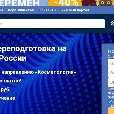
вы
Корп. клиентам
Контакты
Учебный портал
8
к
реподготовка на
По
 России
Ост
о направлению «Косметология»
сплатно!
 руб.
Наж
пер
учение
пол
С
р