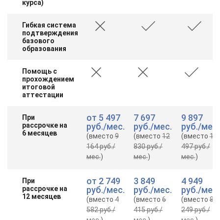
курса)
Гибкая система
подтверждения
базового
образования
Помощь с
прохождением
итоговой
аттестации
от
5 497
7 697
9 897
При
рассрочке на
руб.
/мес.
руб.
/мес.
руб.
/мес.
6 месяцев
(вместо
9
(вместо
12
(вместо
16
164 руб.
/
830 руб.
/
497 руб.
/
мес.
)
мес.
)
мес.
)
от
2 749
3 849
4 949
При
рассрочке на
руб.
/мес.
руб.
/мес.
руб.
/мес.
12 месяцев
(вместо
4
(вместо
6
(вместо
8
582 руб.
/
415 руб.
/
249 руб.
/
мес.
)
мес.
)
мес.
)