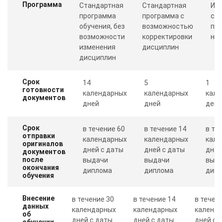
Программа
Стандартная
Стандартная
Ин
программа
программа с
со
обучения, без
возможностью
пр
возможности
корректировки
ну
изменения
дисциплин
дисциплин
Срок
14
5
1
готовности
календарных
календарных
кале
документов
дней
дней
день
Срок
в течение 60
в течение 14
в те
отправки
календарных
календарных
кале
оригиналов
дней с даты
дней с даты
дня 
документов
после
выдачи
выдачи
выд
окончания
диплома
диплома
дип
обучения
Внесение
в течение 30
в течение 14
в течен
данных
календарных
календарных
календ
об
дней с даты
дней с даты
дней с 
обучении