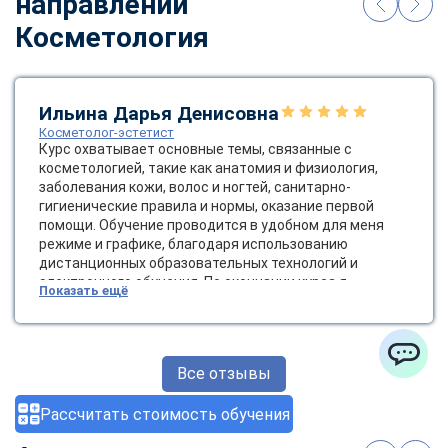
направлении
Косметология
Ильина Дарья Денисовна
Косметолог-эстетист
Курс охватывает основные темы, связанные с
косметологией, такие как анатомия и физиология,
заболевания кожи, волос и ногтей, санитарно-
гигиенические правила и нормы, оказание первой
помощи. Обучение проводится в удобном для меня
режиме и графике, благодаря использованию
дистанционных образовательных технологий и
электронного обучения. По окончании курса я
Показать ещё
получила диплом государственного образца, который
позволяет мне работать косметологом-эстетистом.
Это открывает новые возможности для карьерного
роста и развития в сфере красоты и здоровья.
Все отзывы
ChatApp
Рассчитать стоимость обучения