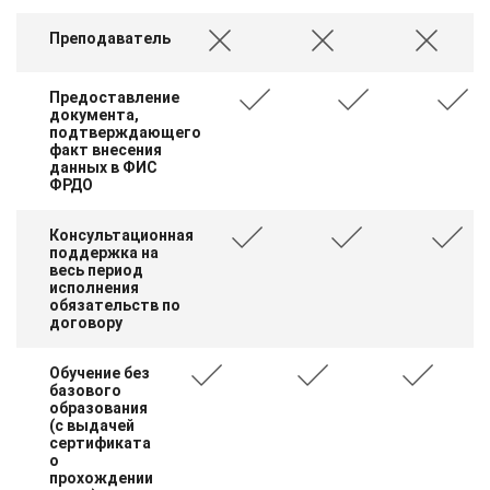
Преподаватель
Предоставление
документа,
подтверждающего
факт внесения
данных в ФИС
ФРДО
Консультационная
поддержка на
весь период
исполнения
обязательств по
договору
Обучение без
базового
образования
(с выдачей
сертификата
о
прохождении