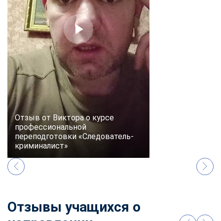
online
Мессенджеры
Свяжитесь с нами через любой удобный мессенджер!
Telegram
WhatsApp
Vkontakte
EMail
Отзыв от Виктора о курсе
профессиональной
Max
переподготовки «Следователь-
криминалист»
Отзывы учащихся о