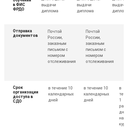
в ФИС
выдачи
выдачи
выдачи
ФРДО
диплома
диплома
диплом
Отправка
Почтой
Почтой
П
документов
России,
России,
с
заказным
заказным
о
письмом с
письмом с
Пр
номером
номером
п
отслеживания
отслеживания
к
Срок
в течение 10
в течение 10
в
организации
календарных
календарных
теч
доступа в
дней
дней
1
СДО
рабо
дня 
нал
курс