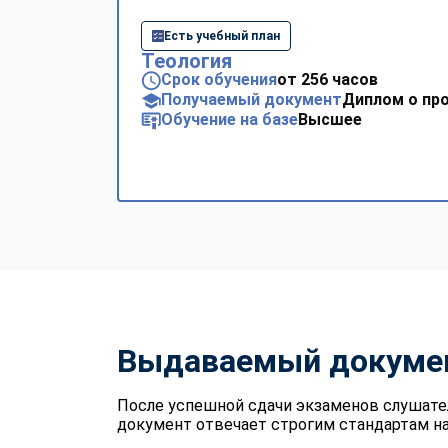
Есть учебный план
Теология
Срок обучения
от 256 часов
Получаемый документ
Диплом о пр
Обучение на базе
Высшее
Выдаваемый докуме
После успешной сдачи экзаменов слушате
документ отвечает строгим стандартам на