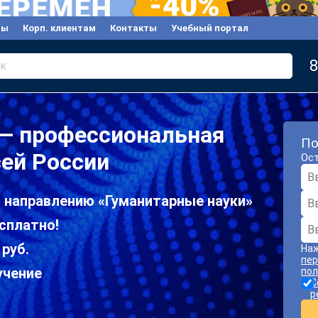
вы
Корп. клиентам
Контакты
Учебный портал
8
к
 — профессиональная
По
сей России
Ост
о направлению «Гуманитарные науки»
сплатно!
 руб.
Наж
пер
учение
пол
С
р