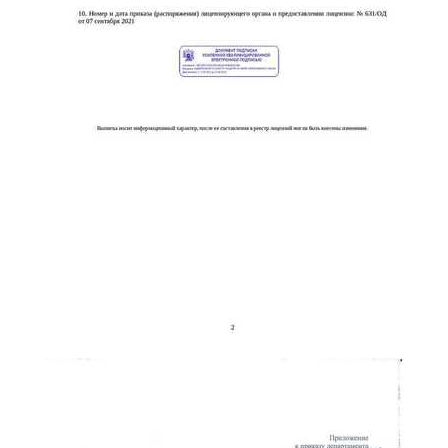
online
Мессенджеры
Свяжитесь с нами через любой удобный мессенджер!
Telegram
WhatsApp
Vkontakte
EMail
Max