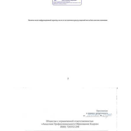
online
Мессенджеры
Свяжитесь с нами через любой удобный мессенджер!
Telegram
WhatsApp
Vkontakte
EMail
Max