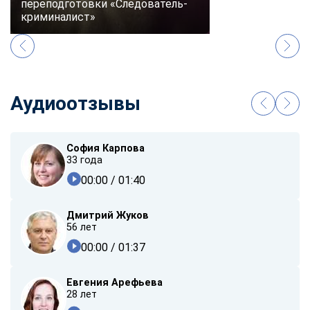
переподготовки «Следователь-
криминалист»
Аудиоотзывы
София Карпова
33 года
00:00
/ 01:40
Дмитрий Жуков
56 лет
00:00
/ 01:37
Евгения Арефьева
28 лет