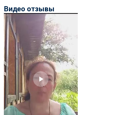
online
Видео отзывы
Мессенджеры
Свяжитесь с нами через любой удобный мессенджер!
Telegram
WhatsApp
Vkontakte
EMail
Max