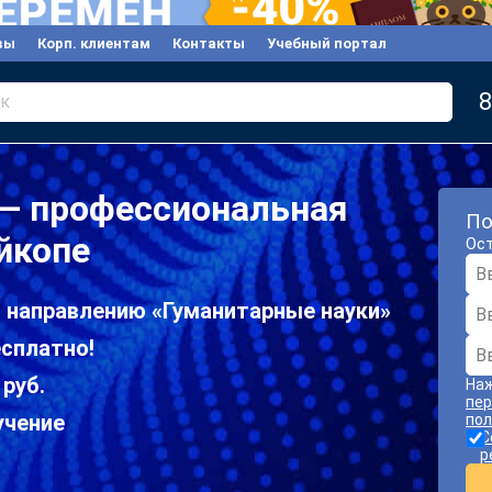
вы
Корп. клиентам
Контакты
Учебный портал
8
к
 — профессиональная
По
йкопе
Ост
о направлению «Гуманитарные науки»
сплатно!
 руб.
Наж
пер
учение
пол
С
р