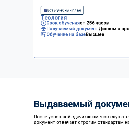
Есть учебный план
Теология
Срок обучения
от 256 часов
Получаемый документ
Диплом о пр
Обучение на базе
Высшее
Выдаваемый докуме
После успешной сдачи экзаменов слушате
документ отвечает строгим стандартам на