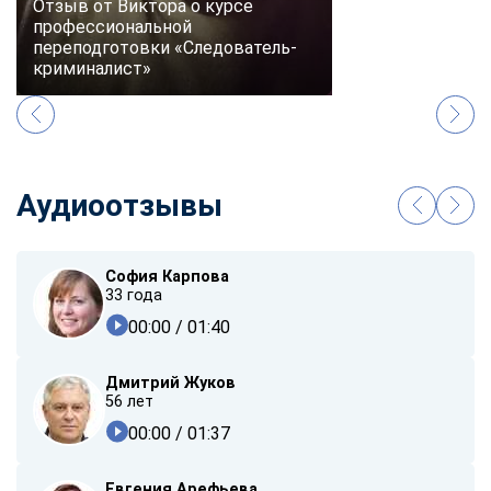
Отзыв от Виктора о курсе
профессиональной
переподготовки «Следователь-
криминалист»
Аудиоотзывы
София Карпова
33 года
00:00
/ 01:40
Дмитрий Жуков
56 лет
00:00
/ 01:37
Евгения Арефьева