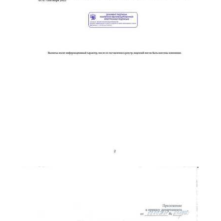
online
Мессенджеры
Свяжитесь с нами через любой удобный мессенджер!
Telegram
WhatsApp
Vkontakte
EMail
Max