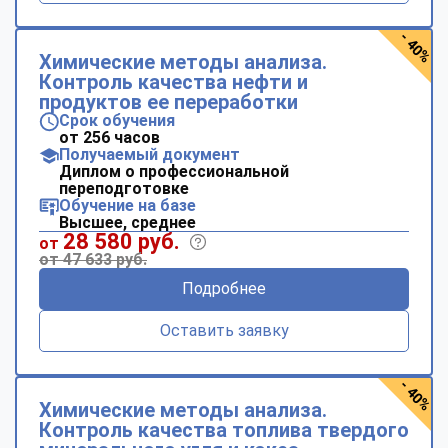
- 40%
Химические методы анализа.
Контроль качества нефти и
продуктов ее переработки
Срок обучения
от 256 часов
Получаемый документ
Диплом о профессиональной
переподготовке
Обучение на базе
Высшее, среднее
28 580 руб.
от
от 47 633 руб.
Подробнее
Оставить заявку
- 40%
Химические методы анализа.
Контроль качества топлива твердого
ChatApp