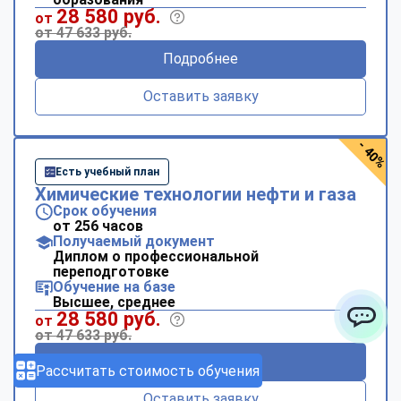
28 580 руб.
от
от 47 633 руб.
Подробнее
Оставить заявку
- 40%
Есть учебный план
Химические технологии нефти и газа
Срок обучения
от 256 часов
Получаемый документ
Диплом о профессиональной
переподготовке
Обучение на базе
Высшее, среднее
28 580 руб.
от
от 47 633 руб.
ChatApp
Подробнее
Рассчитать стоимость обучения
Оставить заявку