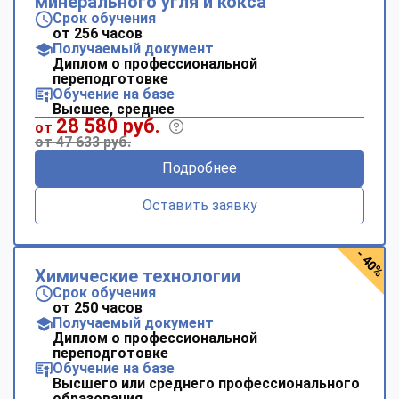
минерального угля и кокса
online
Срок обучения
от 256 часов
Получаемый документ
Диплом о профессиональной
Мессенджеры
переподготовке
Свяжитесь с нами через любой удобный мессенджер!
Обучение на базе
Высшее, среднее
28 580 руб.
от
от 47 633 руб.
Telegram
WhatsApp
Подробнее
Vkontakte
EMail
Оставить заявку
Max
- 40%
Химические технологии
Срок обучения
от 250 часов
Получаемый документ
Диплом о профессиональной
переподготовке
Обучение на базе
Высшего или среднего профессионального
образования