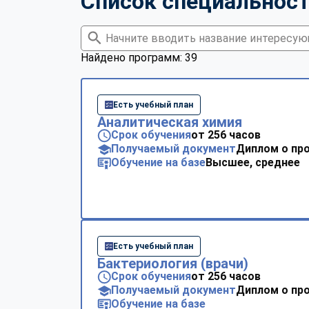
Список специальнос
Найдено программ: 39
Есть учебный план
Аналитическая химия
Срок обучения
от 256 часов
Получаемый документ
Диплом о пр
Обучение на базе
Высшее, среднее
Есть учебный план
Бактериология (врачи)
Срок обучения
от 256 часов
Получаемый документ
Диплом о пр
Обучение на базе