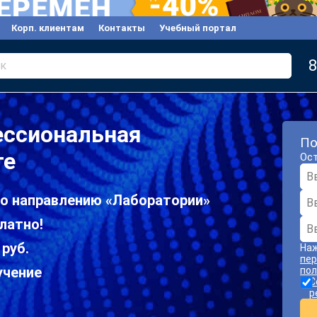
Корп. клиентам
Контакты
Учебный портал
8
к
ессиональная
По
те
Ост
по направлению «Лаборатории»
латно!
 руб.
Наж
пер
учение
пол
С
р