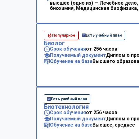
высшее (одно из) — Лечебное дело
биохимия, Медицинская биофизика,
Популярное
Есть учебный план
Биолог
Срок обучения
от 256 часов
Получаемый документ
Диплом о пр
Обучение на базе
Высшего образова
Есть учебный план
Биотехнология
Срок обучения
от 256 часов
Получаемый документ
Диплом о пр
Обучение на базе
Высшее, среднее