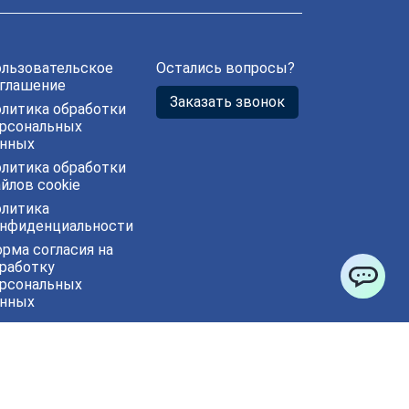
льзовательское
Остались вопросы?
глашение
Заказать звонок
литика обработки
рсональных
нных
литика обработки
йлов cookie
литика
нфиденциальности
рма согласия на
работку
рсональных
ChatApp
нных
гласие на
лучение рекламы
ва защищены