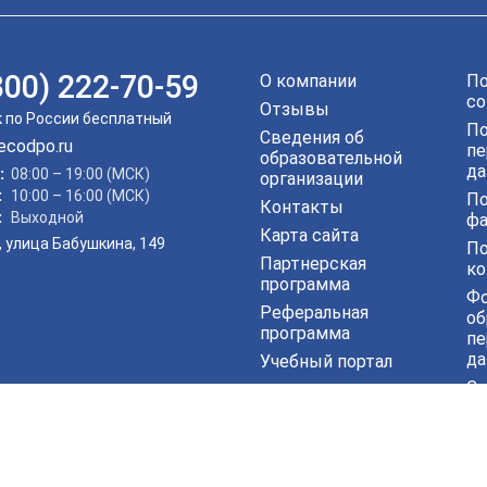
800) 222-70-59
О компании
По
со
Отзывы
 по России бесплатный
По
Сведения об
ecodpo.ru
пе
образовательной
да
:
08:00 – 19:00 (МСК)
организации
:
10:00 – 16:00 (МСК)
По
Контакты
:
Выходной
фа
Карта сайта
а, улица Бабушкина, 149
По
Партнерская
ко
программа
Фо
Реферальная
об
программа
пе
да
Учебный портал
Со
по
ого профессионального образования «ЭКОДПО». Все пра