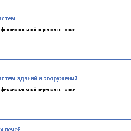
истем
офессиональной переподготовке
истем зданий и сооружений
офессиональной переподготовке
х печей