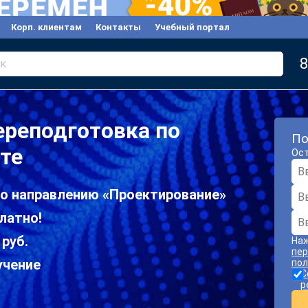
Корп. клиентам
Контакты
Учебный портал
8
к
ереподготовка по
По
те
Ост
по направлению «Проектирование»
латно!
 руб.
Наж
пер
учение
пол
С
р