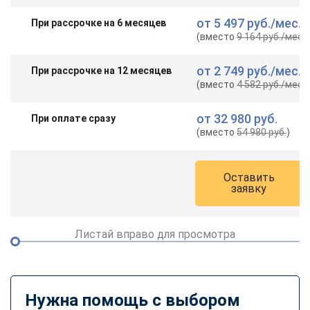
от
5 497 руб.
/мес.
При рассрочке на 6 месяцев
(вместо
9 164 руб.
/мес.
)
от
2 749 руб.
/мес.
При рассрочке на 12 месяцев
(вместо
4 582 руб.
/мес.
)
от
32 980 руб.
При оплате сразу
(вместо
54 980 руб.
)
Оставить
заявку
Листай вправо для просмотра
Нужна помощь с выбором
ChatApp