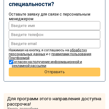
online
специальности?
Оставьте заявку для связи с персональным
менеджером
Мессенджеры
Свяжитесь с нами через любой удобный мессенджер!
Telegram
WhatsApp
Нажимая на кнопку, я соглашаюсь на
обработку
Vkontakte
EMail
персональных данных
и с
правилами пользования
Платформой
Согласен на получение информационной и
Max
рекламной рассылки
Отправить
Для программ этого направления доступна
рассрочка!
Узнать подробнее