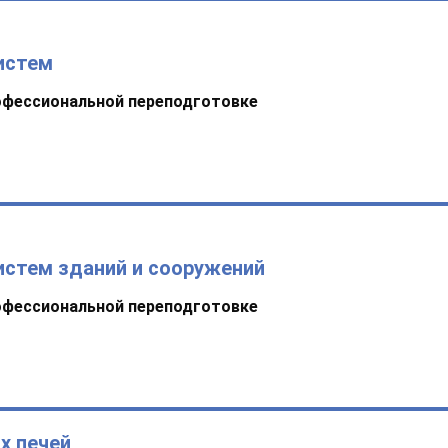
истем
офессиональной переподготовке
истем зданий и сооружений
офессиональной переподготовке
х печей