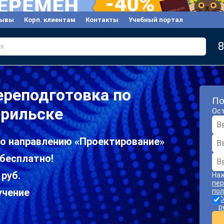
зывы
Корп. клиентам
Контакты
Учебный портал
8
к
ереподготовка по
По
орильске
Ост
по направлению «Проектирование»
бесплатно!
 руб.
Наж
пер
учение
пол
С
р