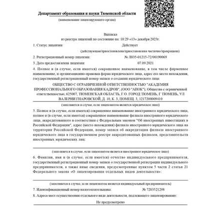
online
Мессенджеры
Свяжитесь с нами через любой удобный мессенджер!
Telegram
WhatsApp
Vkontakte
EMail
Max