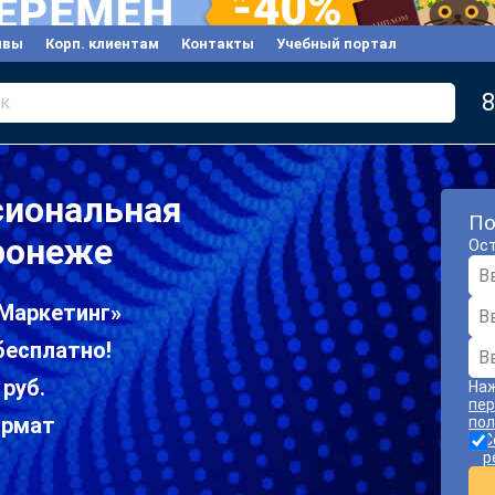
ывы
Корп. клиентам
Контакты
Учебный портал
8
к
сиональная
По
ронеже
Ост
«Маркетинг»
бесплатно!
 руб.
Наж
пер
ормат
пол
С
р