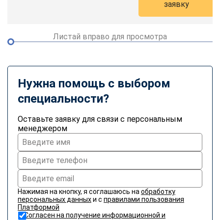
заявку
online
Листай вправо для просмотра
Мессенджеры
Свяжитесь с нами через любой удобный мессенджер!
Telegram
WhatsApp
Нужна помощь с выбором
специальности?
Vkontakte
EMail
Оставьте заявку для связи с персональным
Max
менеджером
Нажимая на кнопку, я соглашаюсь на
обработку
персональных данных
и с
правилами пользования
Платформой
Согласен на получение информационной и