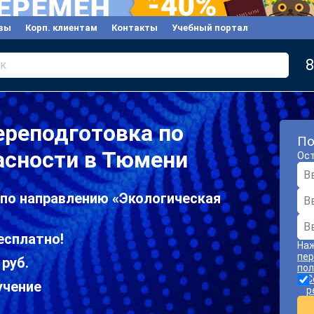
вы
Корп. клиентам
Контакты
Учебный портал
8
к
ереподготовка по
По
асности в Тюмени
Ост
 по направлению «Экологическая
есплатно!
Наж
пер
 руб.
пол
С
учение
р