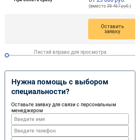
online
(вместо
38 467 руб.
)
Мессенджеры
Оставить
заявку
Свяжитесь с нами через любой удобный мессенджер!
Telegram
WhatsApp
Листай вправо для просмотра
Vkontakte
EMail
Нужна помощь с выбором
Max
специальности?
Оставьте заявку для связи с персональным
менеджером