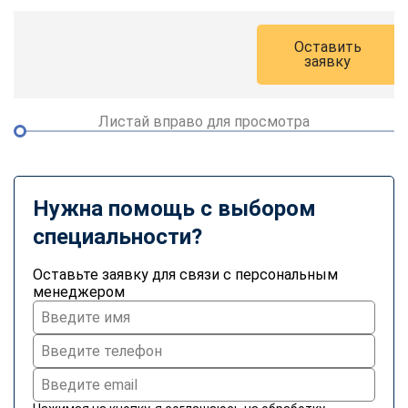
online
Оставить
заявку
Мессенджеры
Свяжитесь с нами через любой удобный мессенджер!
Листай вправо для просмотра
Telegram
WhatsApp
Vkontakte
EMail
Нужна помощь с выбором
специальности?
Max
Оставьте заявку для связи с персональным
менеджером