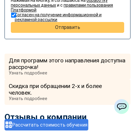
Нажимая на кнопку, я соглашаюсь на
обработку
персональных данных
и с
правилами пользования
Платформой
Согласен на получение информационной и
рекламной рассылки
Отправить
Для программ этого направления доступна
рассрочка!
Узнать подробнее
Скидка при обращении 2-х и более
человек.
Узнать подробнее
Отзывы о компании
ChatApp
Рассчитать стоимость обучения