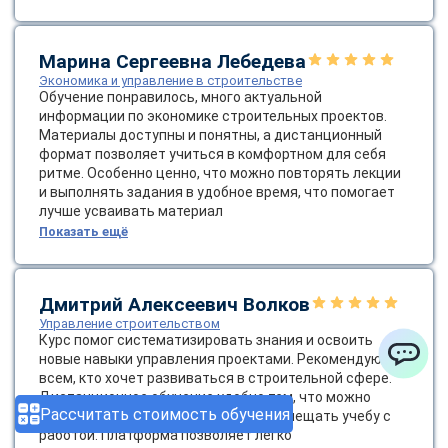
Марина Сергеевна Лебедева
Экономика и управление в строительстве
Обучение понравилось, много актуальной
информации по экономике строительных проектов.
Материалы доступны и понятны, а дистанционный
формат позволяет учиться в комфортном для себя
ритме. Особенно ценно, что можно повторять лекции
и выполнять задания в удобное время, что помогает
лучше усваивать материал
Показать ещё
Дмитрий Алексеевич Волков
Управление строительством
Курс помог систематизировать знания и освоить
новые навыки управления проектами. Рекомендую
всем, кто хочет развиваться в строительной сфере.
ChatApp
Дистанционное обучение удобно тем, что можно
Рассчитать стоимость обучения
гибко планировать свое время и совмещать учебу с
работой. Платформа позволяет легко