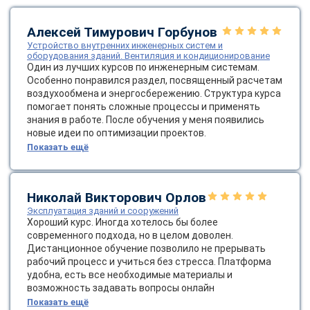
online
Алексей Тимурович Горбунов
Устройство внутренних инженерных систем и
Мессенджеры
оборудования зданий. Вентиляция и кондиционирование
Один из лучших курсов по инженерным системам.
Свяжитесь с нами через любой удобный мессенджер!
Особенно понравился раздел, посвященный расчетам
воздухообмена и энергосбережению. Структура курса
помогает понять сложные процессы и применять
Telegram
WhatsApp
знания в работе. После обучения у меня появились
новые идеи по оптимизации проектов.
Vkontakte
EMail
Показать ещё
Max
Николай Викторович Орлов
Эксплуатация зданий и сооружений
Хороший курс. Иногда хотелось бы более
современного подхода, но в целом доволен.
Дистанционное обучение позволило не прерывать
рабочий процесс и учиться без стресса. Платформа
удобна, есть все необходимые материалы и
возможность задавать вопросы онлайн
Показать ещё