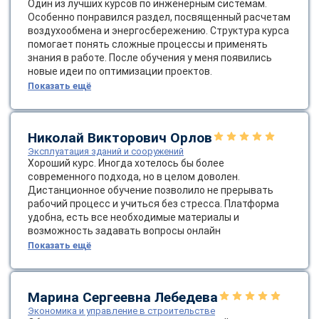
Один из лучших курсов по инженерным системам.
online
Особенно понравился раздел, посвященный расчетам
воздухообмена и энергосбережению. Структура курса
помогает понять сложные процессы и применять
Мессенджеры
знания в работе. После обучения у меня появились
новые идеи по оптимизации проектов.
Свяжитесь с нами через любой удобный мессенджер!
Показать ещё
Telegram
WhatsApp
Николай Викторович Орлов
Vkontakte
EMail
Эксплуатация зданий и сооружений
Хороший курс. Иногда хотелось бы более
современного подхода, но в целом доволен.
Max
Дистанционное обучение позволило не прерывать
рабочий процесс и учиться без стресса. Платформа
удобна, есть все необходимые материалы и
возможность задавать вопросы онлайн
Показать ещё
Марина Сергеевна Лебедева
Экономика и управление в строительстве