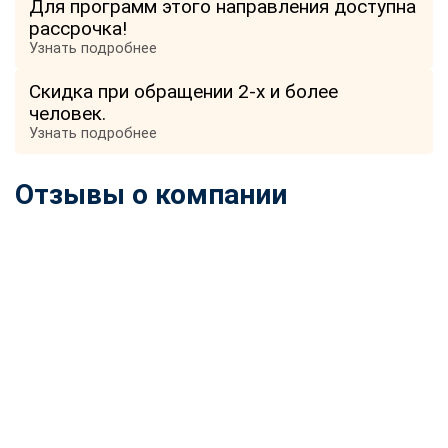
Для программ этого направления доступна
online
рассрочка!
Узнать подробнее
Мессенджеры
Скидка при обращении 2-х и более
Свяжитесь с нами через любой удобный мессенджер!
человек.
Узнать подробнее
Telegram
WhatsApp
Отзывы о компании
Vkontakte
EMail
Max