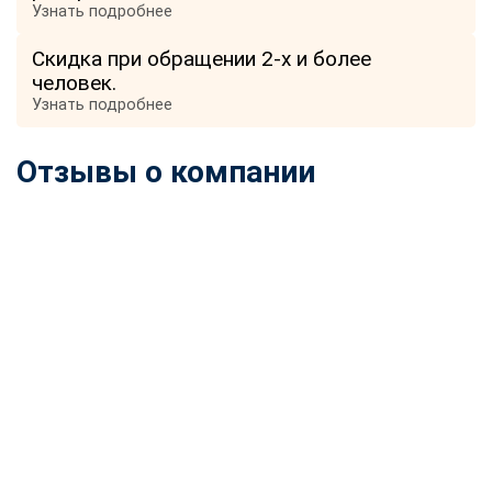
Узнать подробнее
online
Скидка при обращении 2-х и более
человек.
Мессенджеры
Узнать подробнее
Свяжитесь с нами через любой удобный мессенджер!
Отзывы о компании
Telegram
WhatsApp
Vkontakte
EMail
Max