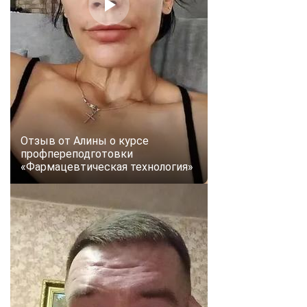
online
Мессенджеры
Свяжитесь с нами через любой удобный мессенджер!
Telegram
WhatsApp
Отзыв от Алины о курсе
Vkontakte
EMail
профпереподготовки
«Фармацевтическая технология»
Max