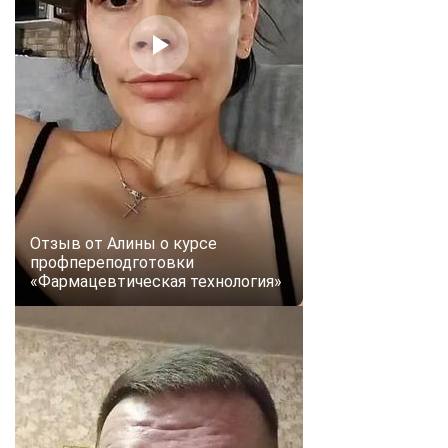
online
Мессенджеры
Свяжитесь с нами через любой удобный мессенджер!
Telegram
WhatsApp
Vkontakte
EMail
Отзыв от Алины о курсе
Max
профпереподготовки
«Фармацевтическая технология»