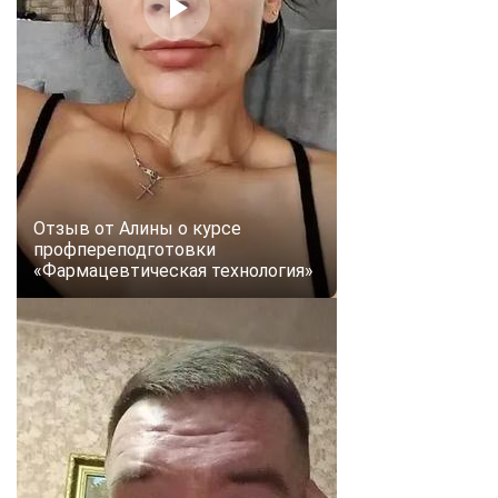
online
Мессенджеры
Свяжитесь с нами через любой удобный мессенджер!
Telegram
WhatsApp
Отзыв от Алины о курсе
Vkontakte
EMail
профпереподготовки
«Фармацевтическая технология»
Max