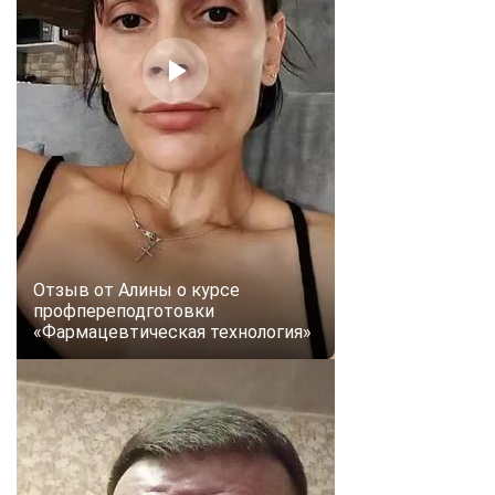
online
Мессенджеры
Свяжитесь с нами через любой удобный мессенджер!
Telegram
WhatsApp
Vkontakte
EMail
Max
Отзыв от Алины о курсе
профпереподготовки
«Фармацевтическая технология»