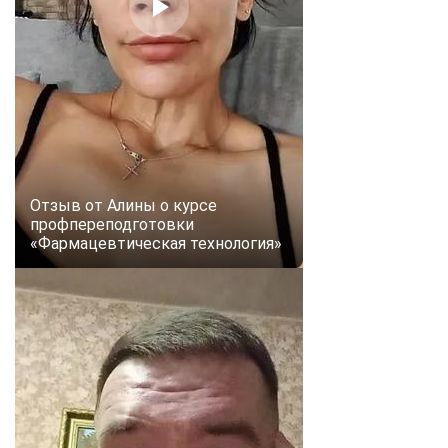
online
Мессенджеры
Свяжитесь с нами через любой удобный мессенджер!
Telegram
WhatsApp
Отзыв от Алины о курсе
Vkontakte
EMail
профпереподготовки
«Фармацевтическая технология»
Max