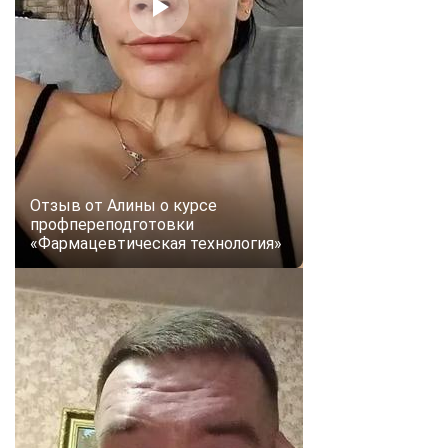
online
Мессенджеры
Свяжитесь с нами через любой удобный мессенджер!
Telegram
WhatsApp
Отзыв от Алины о курсе
Vkontakte
EMail
профпереподготовки
«Фармацевтическая технология»
Max