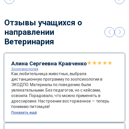
online
Отзывы учащихся о
Мессенджеры
направлении
Свяжитесь с нами через любой удобный мессенджер!
Ветеринария
Telegram
WhatsApp
Vkontakte
EMail
Алина Сергеевна Кравченко
Зоопсихология
Как любительница животных, выбрала
Max
дистанционную программу по зоопсихологии в
ЭКОДПО. Материалы по поведению были
увлекательными. Без педагогов, но с кейсами,
освоила. Порадовало, что можно применять в
дрессировке. Настроение восторженное — теперь
понимаю питомцев!
Показать ещё