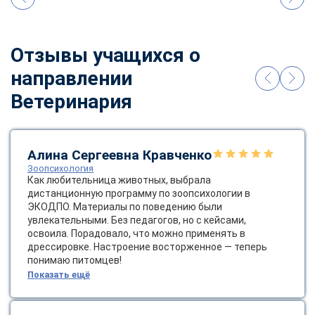
online
Отзывы учащихся о
Мессенджеры
направлении
Свяжитесь с нами через любой удобный мессенджер!
Ветеринария
Telegram
WhatsApp
Vkontakte
EMail
Алина Сергеевна Кравченко
Зоопсихология
Как любительница животных, выбрала
Max
дистанционную программу по зоопсихологии в
ЭКОДПО. Материалы по поведению были
увлекательными. Без педагогов, но с кейсами,
освоила. Порадовало, что можно применять в
дрессировке. Настроение восторженное — теперь
понимаю питомцев!
Показать ещё