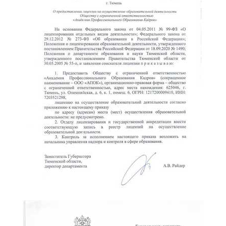
online
Мессенджеры
Свяжитесь с нами через любой удобный мессенджер!
Telegram
WhatsApp
Vkontakte
EMail
Max