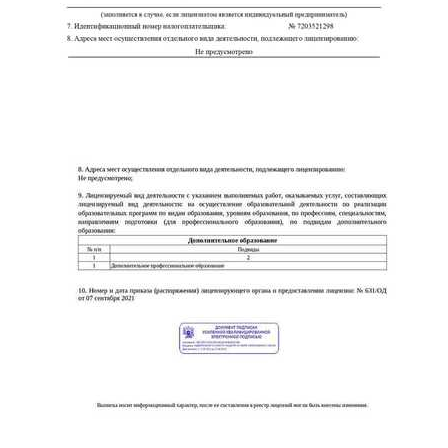
online
Мессенджеры
Свяжитесь с нами через любой удобный мессенджер!
Telegram
WhatsApp
Vkontakte
EMail
Max