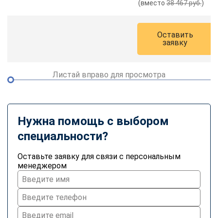
(вместо
38 467 руб.
)
online
Оставить
Мессенджеры
заявку
Свяжитесь с нами через любой удобный мессенджер!
Листай вправо для просмотра
Telegram
WhatsApp
Vkontakte
EMail
Нужна помощь с выбором
Max
специальности?
Оставьте заявку для связи с персональным
менеджером