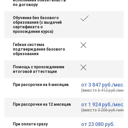
по договору
Обучение без базового
образования (с выдачей
сертификата о
прохождении курса)
Гибкая система
подтверждения базового
образования
Помощь с прохождением
итоговой аттестации
от
3 847 руб.
/мес.
При рассрочке на 6 месяцев
(вместо
6 412 руб.
/мес.
)
от
1 924 руб.
/мес.
При рассрочке на 12 месяцев
(вместо
3 206 руб.
/мес.
)
от
23 080 руб.
При оплате сразу
ChatApp