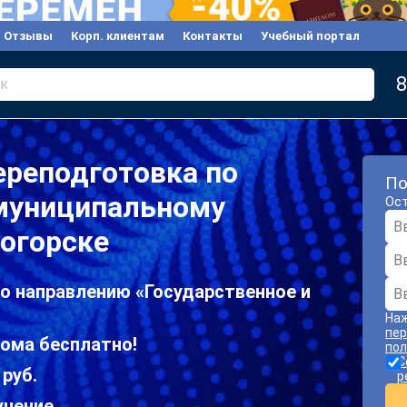
Отзывы
Корп. клиентам
Контакты
Учебный портал
8
к
ереподготовка по
По
 муниципальному
Ост
огорске
о направлению «Государственное и
Наж
пер
лома бесплатно!
пол
С
 руб.
р
учение