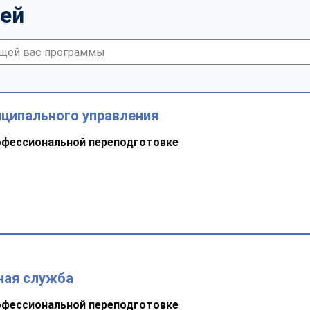
тей
иципального управления
офессиональной переподготовке
ная служба
офессиональной переподготовке