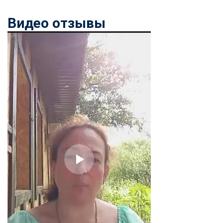
online
Видео отзывы
Мессенджеры
Свяжитесь с нами через любой удобный мессенджер!
Telegram
WhatsApp
Vkontakte
EMail
Max