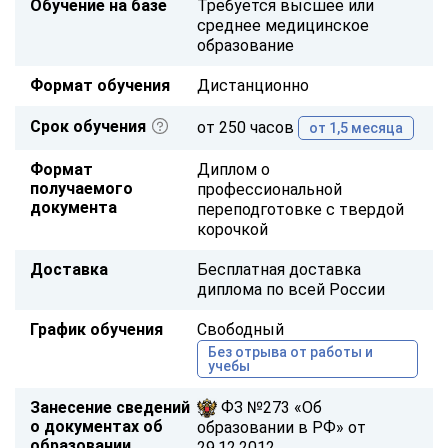
Обучение на базе
Требуется высшее или
среднее медицинское
образование
Формат обучения
Дистанционно
Срок обучения
от 250 часов
от 1,5 месяца
Формат
Диплом о
получаемого
профессиональной
документа
переподготовке с твердой
корочкой
Доставка
Бесплатная доставка
диплома по всей России
График обучения
Свободный
Без отрыва от работы и
учебы
Занесение сведений
ФЗ №273 «Об
о документах об
образовании в РФ» от
образовании
29.12.2012