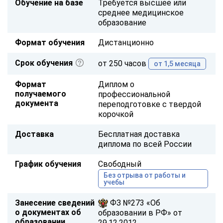
Обучение на базе
Требуется высшее или
среднее медицинское
образование
Формат обучения
Дистанционно
Срок обучения
от 250 часов
от 1,5 месяца
Формат
Диплом о
получаемого
профессиональной
документа
переподготовке с твердой
корочкой
Доставка
Бесплатная доставка
диплома по всей России
График обучения
Свободный
Без отрыва от работы и
учебы
Занесение сведений
ФЗ №273 «Об
о документах об
образовании в РФ» от
образовании
29.12.2012