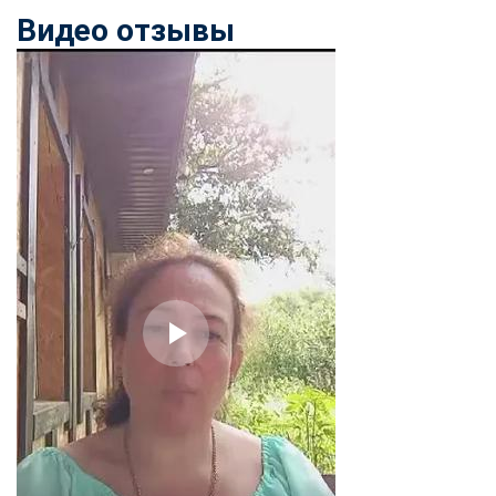
online
Видео отзывы
Мессенджеры
Свяжитесь с нами через любой удобный мессенджер!
Telegram
WhatsApp
Vkontakte
EMail
Max