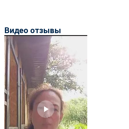
online
Мессенджеры
Видео отзывы
Свяжитесь с нами через любой удобный мессенджер!
Telegram
WhatsApp
Vkontakte
EMail
Max