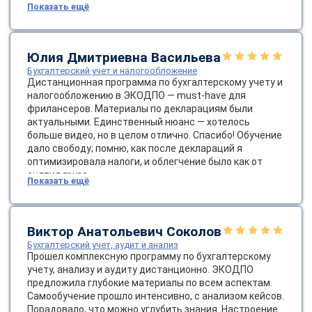
курса я предсказал тренды, и чувство
Показать ещё
проницательности было восхитительным.
Юлия Дмитриевна Васильева
Бухгалтерский учет и налогообложение
Дистанционная программа по бухгалтерскому учету и
налогообложению в ЭКОДПО — must-have для
фрилансеров. Материалы по декларациям были
актуальными. Единственный нюанс — хотелось
больше видео, но в целом отлично. Спасибо! Обучение
дало свободу; помню, как после деклараций я
оптимизировала налоги, и облегчение было как от
снятия груза.
Показать ещё
Виктор Анатольевич Соколов
Бухгалтерский учет, аудит и анализ
Прошел комплексную программу по бухгалтерскому
учету, анализу и аудиту дистанционно. ЭКОДПО
предложила глубокие материалы по всем аспектам.
Самообучение прошло интенсивно, с анализом кейсов.
Порадовало, что можно углубить знания. Настроение