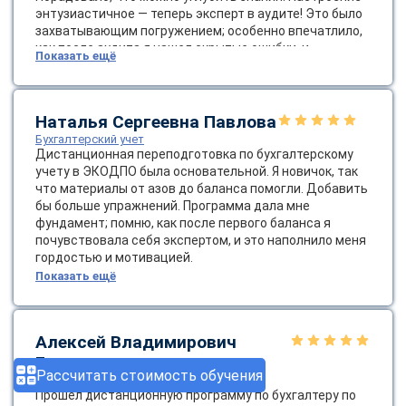
энтузиастичное — теперь эксперт в аудите! Это было
захватывающим погружением; особенно впечатлило,
как после аудита я нашел скрытые ошибки, и
Показать ещё
адреналин от этого был как от детектива.
Наталья Сергеевна Павлова
Бухгалтерский учет
Дистанционная переподготовка по бухгалтерскому
учету в ЭКОДПО была основательной. Я новичок, так
что материалы от азов до баланса помогли. Добавить
бы больше упражнений. Программа дала мне
фундамент; помню, как после первого баланса я
почувствовала себя экспертом, и это наполнило меня
гордостью и мотивацией.
Показать ещё
Алексей Владимирович
Григорьев
Рассчитать стоимость обучения
Бухгалтер по заработной плате
Прошел дистанционную программу по бухгалтеру по